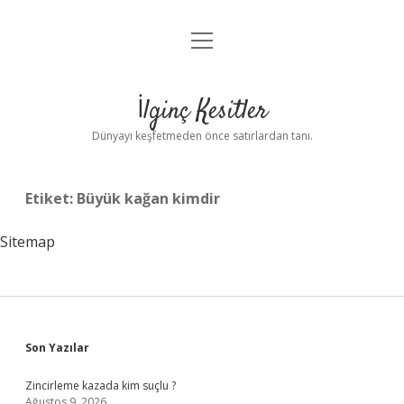
menüyü
Anasayfa
aç
Gizlilik Politikası
İlginç Kesitler
Yasal Uyarı
Dünyayı keşfetmeden önce satırlardan tanı.
Hakkımızda
Etiket:
Büyük kağan kimdir
Sitemap
Sidebar
Son Yazılar
Zincirleme kazada kim suçlu ?
Ağustos 9, 2026