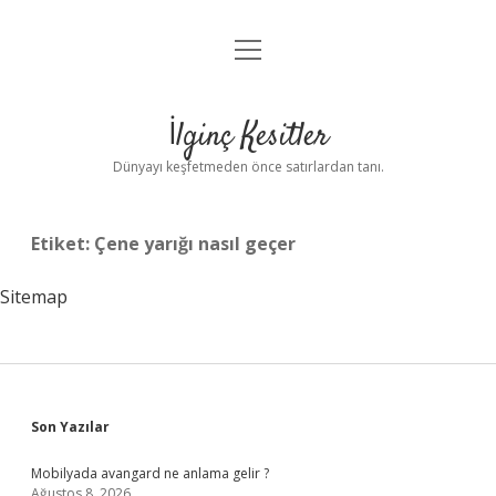
menüyü
Anasayfa
aç
Gizlilik Politikası
İlginç Kesitler
Yasal Uyarı
Dünyayı keşfetmeden önce satırlardan tanı.
Hakkımızda
Etiket:
Çene yarığı nasıl geçer
Sitemap
Sidebar
Son Yazılar
Mobilyada avangard ne anlama gelir ?
Ağustos 8, 2026