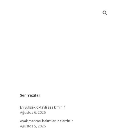
Sidebar
Son Yazılar
tulipbet
el
En yüksek oktavlı ses kimin ?
Ağustos 6, 2026
Ayak mantarı belirtileri nelerdir ?
Ağustos 5, 2026