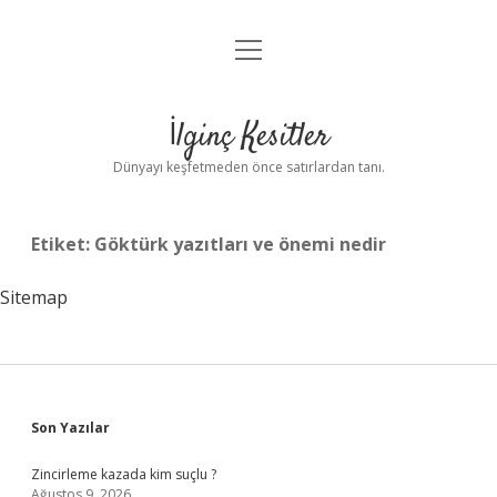
menüyü
Anasayfa
aç
Gizlilik Politikası
İlginç Kesitler
Yasal Uyarı
Dünyayı keşfetmeden önce satırlardan tanı.
Hakkımızda
Etiket:
Göktürk yazıtları ve önemi nedir
Sitemap
Sidebar
Son Yazılar
Zincirleme kazada kim suçlu ?
Ağustos 9, 2026