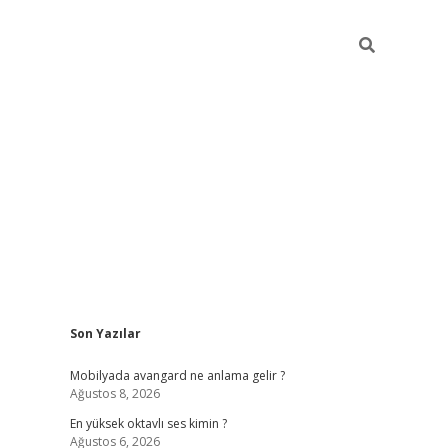
Sidebar
Son Yazılar
tulipbet
el
Mobilyada avangard ne anlama gelir ?
Ağustos 8, 2026
En yüksek oktavlı ses kimin ?
Ağustos 6, 2026