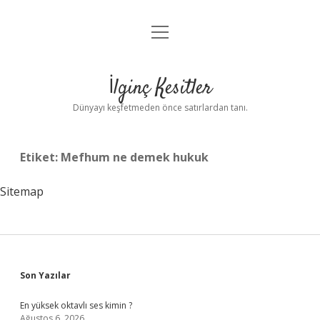
menüyü
Anasayfa
aç
Gizlilik Politikası
İlginç Kesitler
Yasal Uyarı
Dünyayı keşfetmeden önce satırlardan tanı.
Hakkımızda
Etiket:
Mefhum ne demek hukuk
Sitemap
Sidebar
Son Yazılar
En yüksek oktavlı ses kimin ?
Ağustos 6, 2026