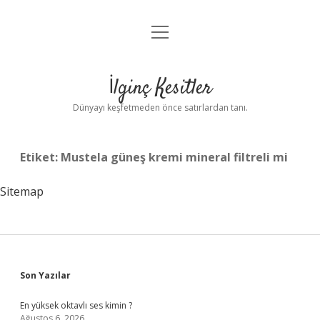
menüyü
Anasayfa
aç
Gizlilik Politikası
İlginç Kesitler
Yasal Uyarı
Dünyayı keşfetmeden önce satırlardan tanı.
Hakkımızda
Etiket:
Mustela güneş kremi mineral filtreli mi
Sitemap
Sidebar
Son Yazılar
En yüksek oktavlı ses kimin ?
Ağustos 6, 2026