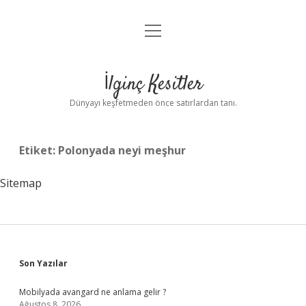
menüyü
Anasayfa
aç
Gizlilik Politikası
İlginç Kesitler
Yasal Uyarı
Dünyayı keşfetmeden önce satırlardan tanı.
Hakkımızda
Etiket:
Polonyada neyi meşhur
Sitemap
Sidebar
Son Yazılar
Mobilyada avangard ne anlama gelir ?
Ağustos 8, 2026