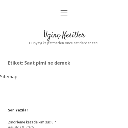
menüyü
Anasayfa
aç
Gizlilik Politikası
İlginç Kesitler
Yasal Uyarı
Dünyayı keşfetmeden önce satırlardan tanı.
Hakkımızda
Etiket:
Saat pimi ne demek
Sitemap
Sidebar
Son Yazılar
Zincirleme kazada kim suçlu ?
Ağustos 9, 2026