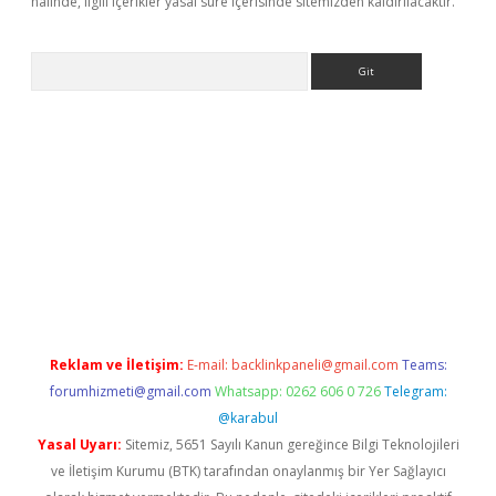
halinde, ilgili içerikler yasal süre içerisinde sitemizden kaldırılacaktır.
Arama
t
Reklam ve İletişim:
E-mail:
backlinkpaneli@gmail.com
Teams:
forumhizmeti@gmail.com
Whatsapp: 0262 606 0 726
Telegram:
@karabul
Yasal Uyarı:
Sitemiz, 5651 Sayılı Kanun gereğince Bilgi Teknolojileri
ve İletişim Kurumu (BTK) tarafından onaylanmış bir Yer Sağlayıcı