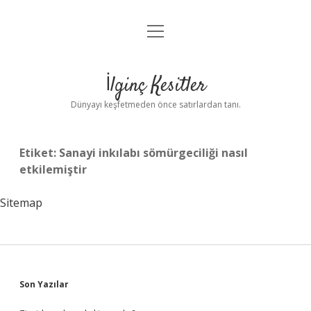
menüyü
Anasayfa
aç
Gizlilik Politikası
İlginç Kesitler
Yasal Uyarı
Dünyayı keşfetmeden önce satırlardan tanı.
Hakkımızda
Etiket:
Sanayi inkılabı sömürgeciliği nasıl
etkilemiştir
Sitemap
Sidebar
Son Yazılar