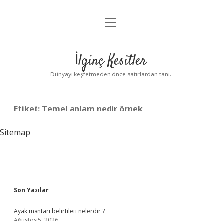
menüyü
Anasayfa
aç
Gizlilik Politikası
İlginç Kesitler
Yasal Uyarı
Dünyayı keşfetmeden önce satırlardan tanı.
Hakkımızda
Etiket:
Temel anlam nedir örnek
Sitemap
Sidebar
Son Yazılar
Ayak mantarı belirtileri nelerdir ?
Ağustos 5, 2026