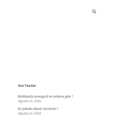
Sidebar
Son Yazılar
tulipbet
e
Mobilyada avangard ne anlama gelir ?
Ağustos 8, 2026
En yüksek oktavlı ses kimin ?
Ağustos 6, 2026