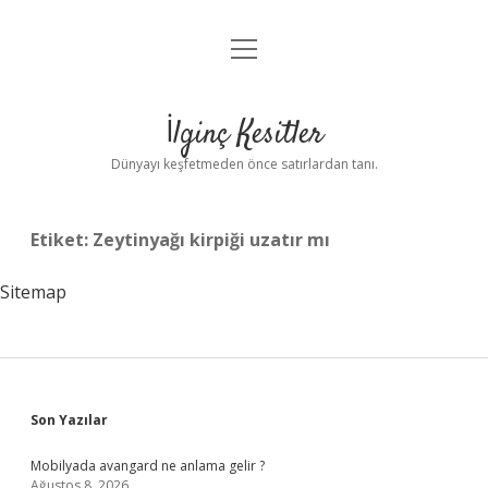
menüyü
Anasayfa
aç
Gizlilik Politikası
İlginç Kesitler
Yasal Uyarı
Dünyayı keşfetmeden önce satırlardan tanı.
Hakkımızda
Etiket:
Zeytinyağı kirpiği uzatır mı
Sitemap
Sidebar
Son Yazılar
Mobilyada avangard ne anlama gelir ?
Ağustos 8, 2026