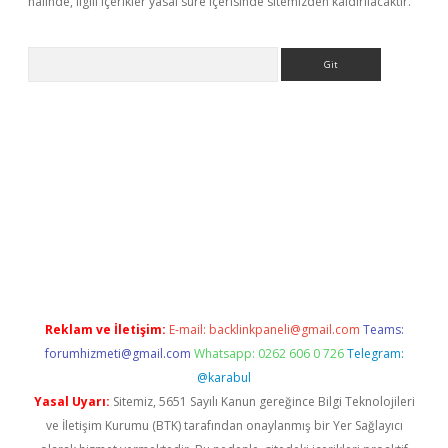
halinde, ilgili içerikler yasal süre içerisinde sitemizden kaldırılacaktır.
Arama
tulipbet
elexbett.net
Reklam ve İletişim:
E-mail:
backlinkpaneli@gmail.com
Teams:
forumhizmeti@gmail.com
Whatsapp: 0262 606 0 726
Telegram:
@karabul
Yasal Uyarı:
Sitemiz, 5651 Sayılı Kanun gereğince Bilgi Teknolojileri
ve İletişim Kurumu (BTK) tarafından onaylanmış bir Yer Sağlayıcı