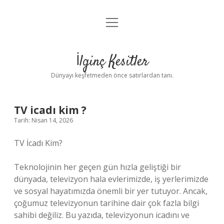
menüyü
Anasayfa
aç
Gizlilik Politikası
İlginç Kesitler
Yasal Uyarı
Dünyayı keşfetmeden önce satırlardan tanı.
Hakkımızda
TV icadı kim ?
Tarih: Nisan 14, 2026
TV İcadı Kim?
Teknolojinin her geçen gün hızla geliştiği bir
dünyada, televizyon hala evlerimizde, iş yerlerimizde
ve sosyal hayatımızda önemli bir yer tutuyor. Ancak,
çoğumuz televizyonun tarihine dair çok fazla bilgi
sahibi değiliz. Bu yazıda, televizyonun icadını ve