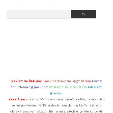
Arama
exbett.net
Reklam ve İletişim:
E-mail:
backlinkpaneli@gmail.com
Teams:
forumhizmeti@gmail.com
Whatsapp: 0262 606 0 726
Telegram:
@karabul
Yasal Uyarı:
Sitemiz, 5651 Sayılı Kanun gereğince Bilgi Teknolojileri
ve İletişim Kurumu (BTK) tarafından onaylanmış bir Yer Sağlayıcı
olarak hizmet vermektedir. Bu nedenle, sitedeki içerikleri proaktif