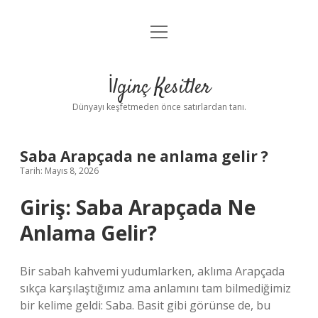
menüyü
Anasayfa
aç
Gizlilik Politikası
İlginç Kesitler
Yasal Uyarı
Dünyayı keşfetmeden önce satırlardan tanı.
Hakkımızda
Saba Arapçada ne anlama gelir ?
Tarih: Mayıs 8, 2026
Giriş: Saba Arapçada Ne
Anlama Gelir?
Bir sabah kahvemi yudumlarken, aklıma Arapçada
sıkça karşılaştığımız ama anlamını tam bilmediğimiz
bir kelime geldi: Saba. Basit gibi görünse de, bu