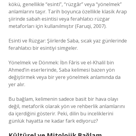
kökü, genellikle “esinti”, “rüzgâr” veya “yönelmek”
anlamlarını taşır. Tarih boyunca özellikle klasik Arap
şiirinde sabah esintisi veya ferahlatıcı rüzgar
metaforları için kullanılmıştır (Faruqi, 2007).
Esinti ve Rüzgar: Şiirlerde Saba, sıcak yaz günlerinde
ferahlatıcı bir esintiyi simgeler.
Yönelmek ve Dönmek: İbn Fâris ve el-Khalil bin
Ahmed’in eserlerinde, Saba kelimesi bazen yön
değiştirmek veya bir yere yönelmek anlamında da
yer alır.
Bu bağlam, kelimenin sadece basit bir hava olayı
değil, metaforik olarak yön ve rehberlik anlamlarını
da içerdiğini gösterir. Peki, dilin bu inceliklerini
günlük hayatta ne kadar fark ediyoruz?
Kültürel ve Mitolojik Bağlam